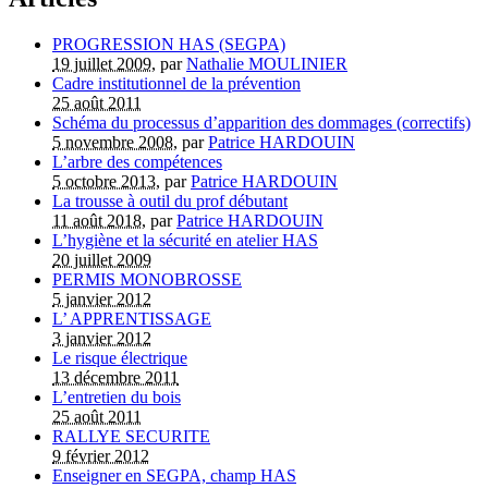
PROGRESSION HAS (SEGPA)
19 juillet 2009
, par
Nathalie MOULINIER
Cadre institutionnel de la prévention
25 août 2011
Schéma du processus d’apparition des dommages (correctifs)
5 novembre 2008
, par
Patrice HARDOUIN
L’arbre des compétences
5 octobre 2013
, par
Patrice HARDOUIN
La trousse à outil du prof débutant
11 août 2018
, par
Patrice HARDOUIN
L’hygiène et la sécurité en atelier HAS
20 juillet 2009
PERMIS MONOBROSSE
5 janvier 2012
L’ APPRENTISSAGE
3 janvier 2012
Le risque électrique
13 décembre 2011
L’entretien du bois
25 août 2011
RALLYE SECURITE
9 février 2012
Enseigner en SEGPA, champ HAS