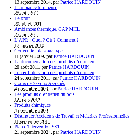
13 septembre 2014
, par
Patrice HARDOUIN
L’ambiance lumineuse
25 août 2011
Le bruit
20 juillet 2011
Ambiances thermique, CAP MHL
25 août 2011
L’APR : Quoi ? Où ? Comment ?
17 janvier 2010
Convention de stage type
11 janvier 2009
, par
Patrice HARDOUIN
La documentation des produits d’entretien
28 août 2011
, par
Patrice HARDOUIN
Tracer l’utilisation des produits d’entretien
24 septembre 2011
, par
Patrice HARDOUIN
Cours de Savoirs Associés
4 novembre 2008
, par
Patrice HARDOUIN
Les produits d’entretien du bois
12 mars 2012
Produits chimiques
4 novembre 2009
Distinguer Accidents de Travail et Maladies Professionnelles.
11 septembre 2011
Plan d’intervention SST
21 septembre 2024
, par
Patrice HARDOUIN