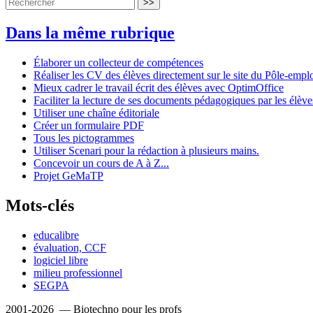
>>
Dans la même rubrique
Élaborer un collecteur de compétences
Réaliser les CV des élèves directement sur le site du Pôle-empl
Mieux cadrer le travail écrit des élèves avec OptimOffice
Faciliter la lecture de ses documents pédagogiques par les élèv
Utiliser une chaîne éditoriale
Créer un formulaire PDF
Tous les pictogrammes
Utiliser Scenari pour la rédaction à plusieurs mains.
Concevoir un cours de A à Z...
Projet GeMaTP
Mots-clés
educalibre
évaluation, CCF
logiciel libre
milieu professionnel
SEGPA
2001-2026 — Biotechno pour les profs