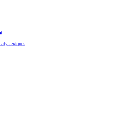
oi
es dyslexiques