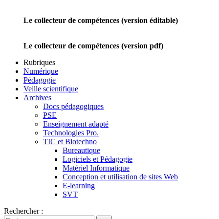
Le collecteur de compétences (version éditable)
Le collecteur de compétences (version pdf)
Rubriques
Numérique
Pédagogie
Veille scientifique
Archives
Docs pédagogiques
PSE
Enseignement adapté
Technologies Pro.
TIC et Biotechno
Bureautique
Logiciels et Pédagogie
Matériel Informatique
Conception et utilisation de sites Web
E-learning
SVT
Rechercher :