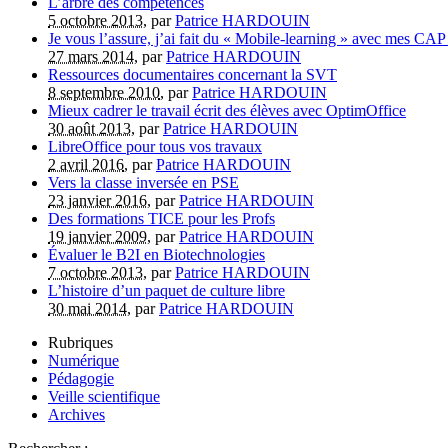
L’arbre des compétences
5 octobre 2013
, par
Patrice HARDOUIN
Je vous l’assure, j’ai fait du « Mobile-learning » avec mes CAP 
27 mars 2014
, par
Patrice HARDOUIN
Ressources documentaires concernant la SVT
8 septembre 2010
, par
Patrice HARDOUIN
Mieux cadrer le travail écrit des élèves avec OptimOffice
30 août 2013
, par
Patrice HARDOUIN
LibreOffice pour tous vos travaux
2 avril 2016
, par
Patrice HARDOUIN
Vers la classe inversée en PSE
23 janvier 2016
, par
Patrice HARDOUIN
Des formations TICE pour les Profs
19 janvier 2009
, par
Patrice HARDOUIN
Évaluer le B2I en Biotechnologies
7 octobre 2013
, par
Patrice HARDOUIN
L’histoire d’un paquet de culture libre
30 mai 2014
, par
Patrice HARDOUIN
Rubriques
Numérique
Pédagogie
Veille scientifique
Archives