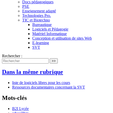
Docs pédagogiques
PSE
Enseignement adapté
Technologies Pro.
TIC et Biotechno
Bureautique
Logiciels et Pédagogie
Matériel Informatique
Conception et utilisation de sites Web
E-learning
SVT
Rechercher :
>>
Dans la même rubrique
liste de logiciels libres pour les cours
Ressources documentaires concernant la SVT
Mots-clés
B2I Lycée