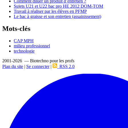
Comment diluer un produit d’entretien ?
Sujets U21 et U22 bac pro HE 2012 DOM-TOM
Travail à réaliser par les élèves en PFMP
Le bac à graisse et son entretien (assainissement)
Mots-clés
CAP MPH
milieu professionnel
technologie
2001-2026 — Biotechno pour les profs
Plan du site
|
Se connecter
|
RSS 2.0