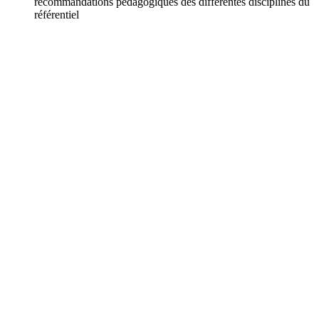
recommandations pédagogiques des différentes disciplines du
référentiel