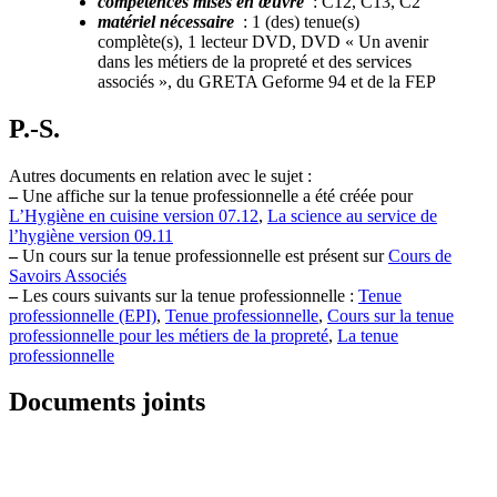
compétences mises en œuvre
: C12, C13, C2
matériel nécessaire
: 1 (des) tenue(s)
complète(s), 1 lecteur DVD, DVD « Un avenir
dans les métiers de la propreté et des services
associés », du GRETA Geforme 94 et de la FEP
P.-S.
Autres documents en relation avec le sujet :
–
Une affiche sur la tenue professionnelle a été créée pour
L’Hygiène en cuisine version 07.12
,
La science au service de
l’hygiène version 09.11
–
Un cours sur la tenue professionnelle est présent sur
Cours de
Savoirs Associés
–
Les cours suivants sur la tenue professionnelle :
Tenue
professionnelle (EPI)
,
Tenue professionnelle
,
Cours sur la tenue
professionnelle pour les métiers de la propreté
,
La tenue
professionnelle
Documents joints