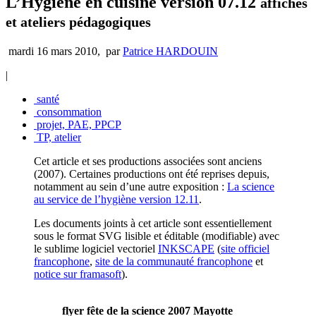
L’Hygiène en cuisine version 07.12
affiches
et ateliers pédagogiques
mardi 16 mars 2010
,
par
Patrice HARDOUIN
|
santé
consommation
projet, PAE, PPCP
TP, atelier
Cet article et ses productions associées sont anciens
(2007). Certaines productions ont été reprises depuis,
notamment au sein d’une autre exposition :
La science
au service de l’hygiène version 12.11
.
Les documents joints à cet article sont essentiellement
sous le format SVG lisible et éditable (modifiable) avec
le sublime logiciel vectoriel
INKSCAPE
(
site officiel
francophone
,
site de la communauté francophone
et
notice sur framasoft
).
flyer fête de la science 2007 Mayotte