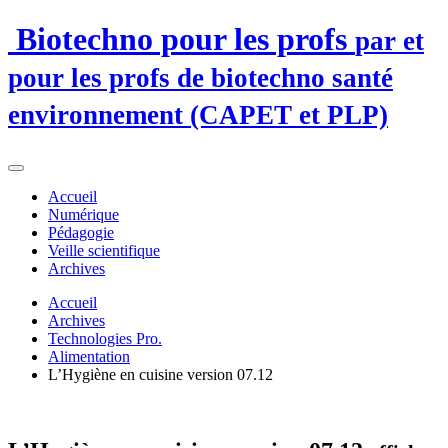
Biotechno pour les profs
par et
pour les profs de biotechno santé
environnement (CAPET et PLP)
Accueil
Numérique
Pédagogie
Veille scientifique
Archives
Accueil
Archives
Technologies Pro.
Alimentation
L’Hygiène en cuisine version 07.12