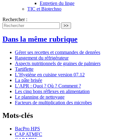
Entretien du linge
TIC et Biotechno
Rechercher :
>>
Dans la même rubrique
Gérer ses recettes et commandes de denrées
Rangement du réfrigérateur
Aspects nutritionnels de graines de palmiers
Tartiflette
L’Hygiène en cuisine version 07.12
La pâte brisée
L’APR : Quoi ? Où ? Comment ?
Les cinq bons réflexes en alimentation
Le planning de nettoyage
Facteurs de multiplication des microbes
Mots-clés
BacPro HPS
CAP ATMFC