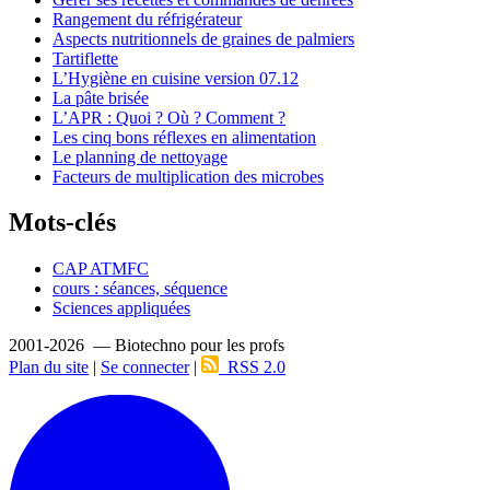
Rangement du réfrigérateur
Aspects nutritionnels de graines de palmiers
Tartiflette
L’Hygiène en cuisine version 07.12
La pâte brisée
L’APR : Quoi ? Où ? Comment ?
Les cinq bons réflexes en alimentation
Le planning de nettoyage
Facteurs de multiplication des microbes
Mots-clés
CAP ATMFC
cours : séances, séquence
Sciences appliquées
2001-2026 — Biotechno pour les profs
Plan du site
|
Se connecter
|
RSS 2.0