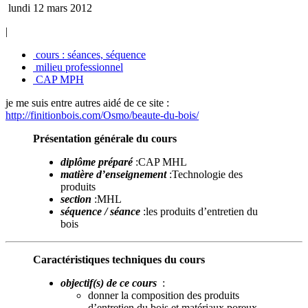
lundi 12 mars 2012
|
cours : séances, séquence
milieu professionnel
CAP MPH
je me suis entre autres aidé de ce site :
http://finitionbois.com/Osmo/beaute-du-bois/
Présentation générale du cours
diplôme préparé
:CAP MHL
matière d’enseignement
:Technologie des
produits
section
:MHL
séquence / séance
:les produits d’entretien du
bois
Caractéristiques techniques du cours
objectif(s) de ce cours
:
donner la composition des produits
d’entretien du bois et matériaux poreux