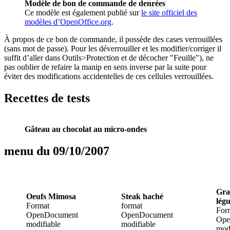
Modèle de bon de commande de denrées
Ce modèle est également publié sur
le site officiel des
modèles d’OpenOffice.org
.
À propos de ce bon de commande, il possède des cases verrouillées
(sans mot de passe). Pour les déverrouiller et les modifier/corriger il
suffit d’aller dans Outils>Protection et de décocher "Feuille"), ne
pas oublier de refaire la manip en sens inverse par la suite pour
éviter des modifications accidentelles de ces cellules verrouillées.
Recettes de tests
Gâteau au chocolat au micro-ondes
menu du 09/10/2007
Gra
Oeufs Mimosa
Steak haché
lég
Format
format
For
OpenDocument
OpenDocument
Ope
modifiable
modifiable
modi