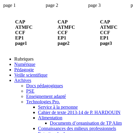
page 1
page 2
page 3
p
CAP
CAP
CAP
ATMFC
ATMFC
ATMFC
CCF
CCF
CCF
EP1
EP1
EP1
page1
page2
page3
Rubriques
Numérique
Pédagogie
Veille scientifique
Archives
Docs pédagogiques
PSE
Enseignement adapté
Technologies Pro.
Service à la personne
Cahier de texte 2013-14 de P. HARDOUIN
Alimentation
Documents d’organisation de TP Alim
Connaissances des milieux professionnels