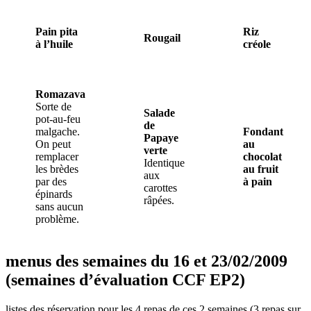
Pain pita
Riz
Rougail
à l’huile
créole
Romazava
Sorte de
Salade
pot-au-feu
de
malgache.
Fondant
Papaye
On peut
au
verte
remplacer
chocolat
Identique
les brèdes
au fruit
aux
par des
à pain
carottes
épinards
râpées.
sans aucun
problème.
menus des semaines du 16 et 23/02/2009
(semaines d’évaluation CCF EP2)
listes des réservation pour les 4 repas de ces 2 semaines (3 repas sur