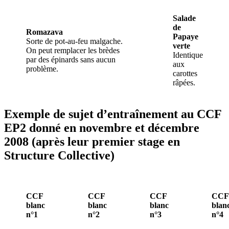
Salade
de
Romazava
Papaye
Sorte de pot-au-feu malgache.
verte
On peut remplacer les brèdes
Identique
par des épinards sans aucun
aux
problème.
carottes
râpées.
Exemple de sujet d’entraînement au CCF
EP2 donné en novembre et décembre
2008 (après leur premier stage en
Structure Collective)
CCF
CCF
CCF
CCF
blanc
blanc
blanc
blan
n°1
n°2
n°3
n°4