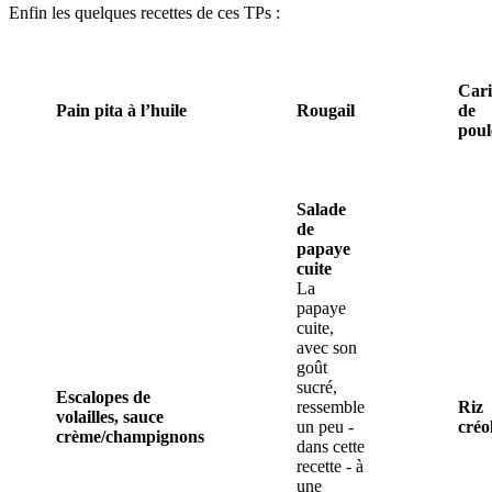
Enfin les quelques recettes de ces TPs :
Cari
Pain pita à l’huile
Rougail
de
poul
Salade
de
papaye
cuite
La
papaye
cuite,
avec son
goût
sucré,
Escalopes de
ressemble
Riz
volailles, sauce
un peu -
créo
crème/champignons
dans cette
recette - à
une