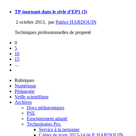
TP tournant dans le style d’EP1 (3)
2 octobre 2013
,
par
Patrice HARDOUIN
Techniques professionnelles de propreté
0
5
10
15
...
Rubriques
Numérique
Pédagogie
Veille scientifique
Archives
Docs pédagogiques
PSE
Enseignement adapté
Technologies Pro.
Service à la personne
Cahier de texte 2013-14 de P. HARDOUIN