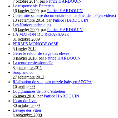
7 octobre 2014
, par
Patrice HARDOUIN
Le responsable Entretien
16 janvier 2009
, par
Patrice HARDOUIN
Construire sa base documentaire de matériel de TP (en vidéos)
13 septembre 2014
, par
Patrice HARDOUIN
Les Notices techniques
16 janvier 2009
, par
Patrice HARDOUIN
LA MAISON DU REPASSAGE
31 octobre 2009
PERMIS MONOBROSSE
5 janvier 2012
Gérer le retour de stage des élèves
3 janvier 2010
, par
Patrice HARDOUIN
La tenue professionnelle
8 septembre 2011
Soup and co
27 septembre 2012
Réalisation de sac pour puzzle baby en SEGPA
16 avril 2009
Logigrammes de TP d’entretien
26 mars 2010
, par
Patrice HARDOUIN
L’eau de Javel
30 octobre 2009
Lavage des vitres
4 novembre 2009