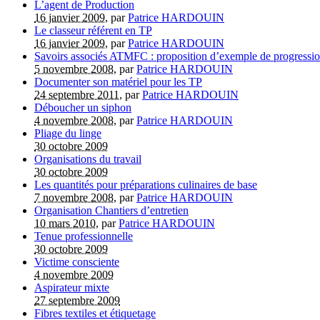
L’agent de Production
16 janvier 2009
, par
Patrice HARDOUIN
Le classeur référent en TP
16 janvier 2009
, par
Patrice HARDOUIN
Savoirs associés ATMFC : proposition d’exemple de progressi
5 novembre 2008
, par
Patrice HARDOUIN
Documenter son matériel pour les TP
24 septembre 2011
, par
Patrice HARDOUIN
Déboucher un siphon
4 novembre 2008
, par
Patrice HARDOUIN
Pliage du linge
30 octobre 2009
Organisations du travail
30 octobre 2009
Les quantités pour préparations culinaires de base
7 novembre 2008
, par
Patrice HARDOUIN
Organisation Chantiers d’entretien
10 mars 2010
, par
Patrice HARDOUIN
Tenue professionnelle
30 octobre 2009
Victime consciente
4 novembre 2009
Aspirateur mixte
27 septembre 2009
Fibres textiles et étiquetage