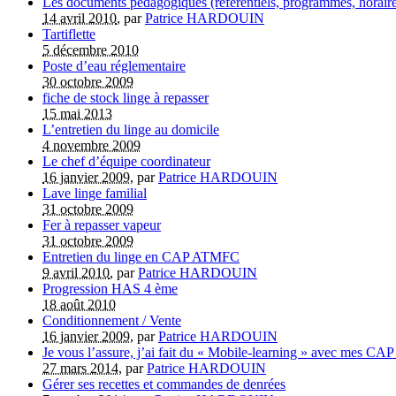
Les documents pédagogiques (référentiels, programmes, horaires
14 avril 2010
, par
Patrice HARDOUIN
Tartiflette
5 décembre 2010
Poste d’eau réglementaire
30 octobre 2009
fiche de stock linge à repasser
15 mai 2013
L’entretien du linge au domicile
4 novembre 2009
Le chef d’équipe coordinateur
16 janvier 2009
, par
Patrice HARDOUIN
Lave linge familial
31 octobre 2009
Fer à repasser vapeur
31 octobre 2009
Entretien du linge en CAP ATMFC
9 avril 2010
, par
Patrice HARDOUIN
Progression HAS 4 ème
18 août 2010
Conditionnement / Vente
16 janvier 2009
, par
Patrice HARDOUIN
Je vous l’assure, j’ai fait du « Mobile-learning » avec mes CAP 
27 mars 2014
, par
Patrice HARDOUIN
Gérer ses recettes et commandes de denrées