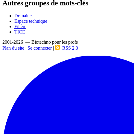
Autres groupes de mots-clés
Domaine
Espace technique
Filière
TICE
2001-2026 — Biotechno pour les profs
Plan du site
|
Se connecter
|
RSS 2.0