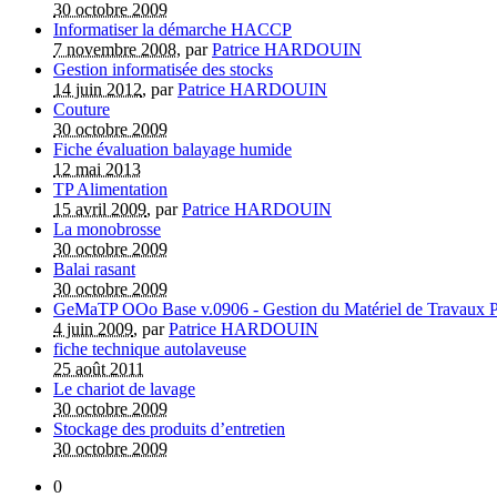
30 octobre 2009
Informatiser la démarche HACCP
7 novembre 2008
, par
Patrice HARDOUIN
Gestion informatisée des stocks
14 juin 2012
, par
Patrice HARDOUIN
Couture
30 octobre 2009
Fiche évaluation balayage humide
12 mai 2013
TP Alimentation
15 avril 2009
, par
Patrice HARDOUIN
La monobrosse
30 octobre 2009
Balai rasant
30 octobre 2009
GeMaTP OOo Base v.0906 - Gestion du Matériel de Travaux P
4 juin 2009
, par
Patrice HARDOUIN
fiche technique autolaveuse
25 août 2011
Le chariot de lavage
30 octobre 2009
Stockage des produits d’entretien
30 octobre 2009
0