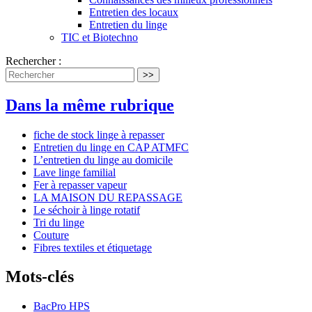
Entretien des locaux
Entretien du linge
TIC et Biotechno
Rechercher :
>>
Dans la même rubrique
fiche de stock linge à repasser
Entretien du linge en CAP ATMFC
L’entretien du linge au domicile
Lave linge familial
Fer à repasser vapeur
LA MAISON DU REPASSAGE
Le séchoir à linge rotatif
Tri du linge
Couture
Fibres textiles et étiquetage
Mots-clés
BacPro HPS