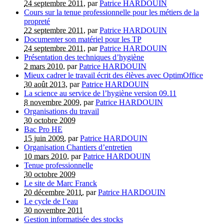
24 septembre 2011
, par
Patrice HARDOUIN
Cours sur la tenue professionnelle pour les métiers de la
propreté
22 septembre 2011
, par
Patrice HARDOUIN
Documenter son matériel pour les TP
24 septembre 2011
, par
Patrice HARDOUIN
Présentation des techniques d’hygiène
2 mars 2010
, par
Patrice HARDOUIN
Mieux cadrer le travail écrit des élèves avec OptimOffice
30 août 2013
, par
Patrice HARDOUIN
La science au service de l’hygiène version 09.11
8 novembre 2009
, par
Patrice HARDOUIN
Organisations du travail
30 octobre 2009
Bac Pro HE
15 juin 2009
, par
Patrice HARDOUIN
Organisation Chantiers d’entretien
10 mars 2010
, par
Patrice HARDOUIN
Tenue professionnelle
30 octobre 2009
Le site de Marc Franck
20 décembre 2011
, par
Patrice HARDOUIN
Le cycle de l’eau
30 novembre 2011
Gestion informatisée des stocks