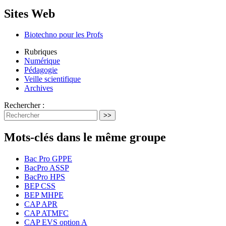
Sites Web
Biotechno pour les Profs
Rubriques
Numérique
Pédagogie
Veille scientifique
Archives
Rechercher :
>>
Mots-clés dans le même groupe
Bac Pro GPPE
BacPro ASSP
BacPro HPS
BEP CSS
BEP MHPE
CAP APR
CAP ATMFC
CAP EVS option A