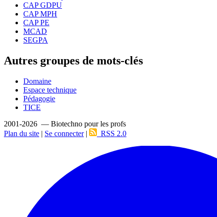
CAP GDPU
CAP MPH
CAP PE
MCAD
SEGPA
Autres groupes de mots-clés
Domaine
Espace technique
Pédagogie
TICE
2001-2026 — Biotechno pour les profs
Plan du site
|
Se connecter
|
RSS 2.0