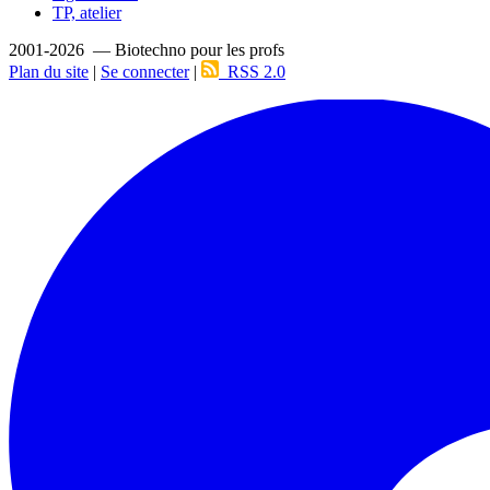
TP, atelier
2001-2026 — Biotechno pour les profs
Plan du site
|
Se connecter
|
RSS 2.0