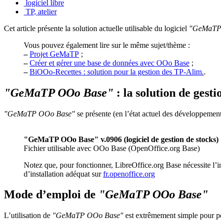
logiciel libre
TP, atelier
Cet article présente la solution actuelle utilisable du logiciel
"GeMaTP
Vous pouvez également lire sur le même sujet/thème :
–
Projet GeMaTP
;
–
Créer et gérer une base de données avec OOo Base
;
–
BiOOo-Recettes : solution pour la gestion des TP-Alim.
.
"GeMaTP OOo Base"
: la solution de gest
"GeMaTP OOo Base"
se présente (en l’état actuel des développeme
"GeMaTP OOo Base" v.0906 (logiciel de gestion de stocks)
Fichier utilisable avec OOo Base (OpenOffice.org Base)
Notez que, pour fonctionner, LibreOffice.org Base nécessite l’in
d’installation adéquat sur
fr.openoffice.org
Mode d’emploi de
"GeMaTP OOo Base"
L’utilisation de
"GeMaTP OOo Base"
est extrêmement simple pour po