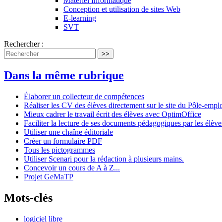
Matériel Informatique
Conception et utilisation de sites Web
E-learning
SVT
Rechercher :
>>
Dans la même rubrique
Élaborer un collecteur de compétences
Réaliser les CV des élèves directement sur le site du Pôle-empl
Mieux cadrer le travail écrit des élèves avec OptimOffice
Faciliter la lecture de ses documents pédagogiques par les élèv
Utiliser une chaîne éditoriale
Créer un formulaire PDF
Tous les pictogrammes
Utiliser Scenari pour la rédaction à plusieurs mains.
Concevoir un cours de A à Z...
Projet GeMaTP
Mots-clés
logiciel libre