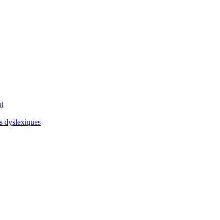
oi
es dyslexiques