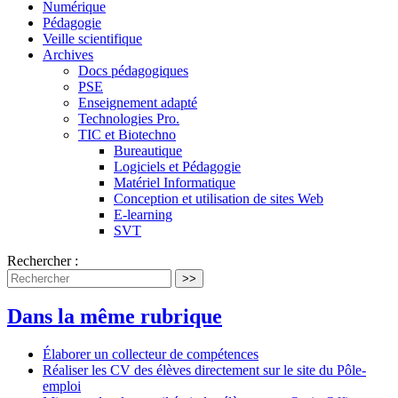
Numérique
Pédagogie
Veille scientifique
Archives
Docs pédagogiques
PSE
Enseignement adapté
Technologies Pro.
TIC et Biotechno
Bureautique
Logiciels et Pédagogie
Matériel Informatique
Conception et utilisation de sites Web
E-learning
SVT
Rechercher :
>>
Dans la même rubrique
Élaborer un collecteur de compétences
Réaliser les CV des élèves directement sur le site du Pôle-
emploi