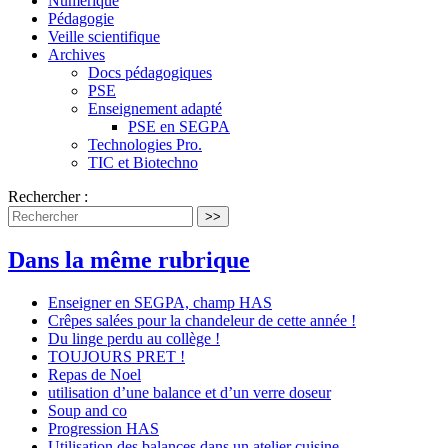
Numérique
Pédagogie
Veille scientifique
Archives
Docs pédagogiques
PSE
Enseignement adapté
PSE en SEGPA
Technologies Pro.
TIC et Biotechno
Rechercher :
>>
Dans la même rubrique
Enseigner en SEGPA, champ HAS
Crêpes salées pour la chandeleur de cette année !
Du linge perdu au collège !
TOUJOURS PRET !
Repas de Noel
utilisation d’une balance et d’un verre doseur
Soup and co
Progression HAS
Utilisation des balances dans un atelier cuisine.