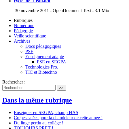
cycle_de_l_eau.odt
30 novembre 2011
-
OpenDocument Text
-
3.1 Mio
Rubriques
Numérique
Pédagogie
Veille scientifique
Archives
Docs pédagogiques
PSE
Enseignement adapté
PSE en SEGPA
Technologies Pro.
TIC et Biotechno
Rechercher :
>>
Dans la même rubrique
Enseigner en SEGPA, champ HAS
Crêpes salées pour la chandeleur de cette année !
Du linge perdu au collège !
TOUJOURS PRET !