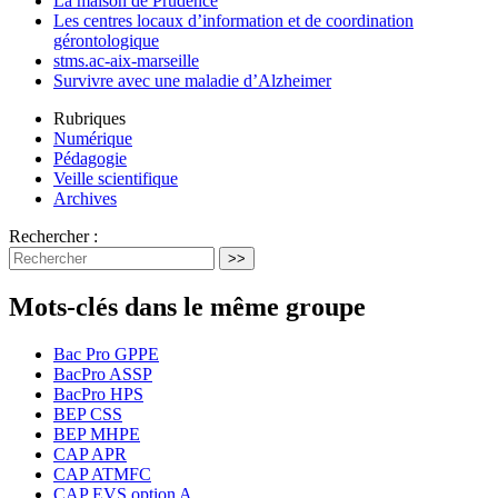
La maison de Prudence
Les centres locaux d’information et de coordination
gérontologique
stms.ac-aix-marseille
Survivre avec une maladie d’Alzheimer
Rubriques
Numérique
Pédagogie
Veille scientifique
Archives
Rechercher :
>>
Mots-clés dans le même groupe
Bac Pro GPPE
BacPro ASSP
BacPro HPS
BEP CSS
BEP MHPE
CAP APR
CAP ATMFC
CAP EVS option A