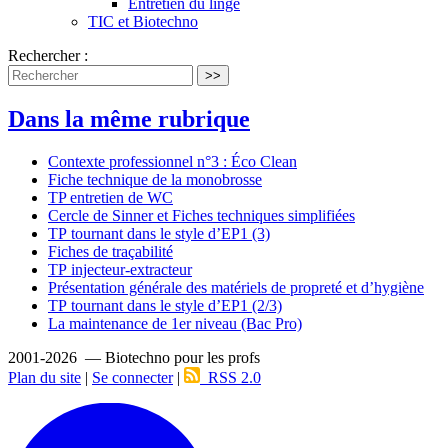
Entretien du linge
TIC et Biotechno
Rechercher :
>>
Dans la même rubrique
Contexte professionnel n°3 : Éco Clean
Fiche technique de la monobrosse
TP entretien de WC
Cercle de Sinner et Fiches techniques simplifiées
TP tournant dans le style d’EP1 (3)
Fiches de traçabilité
TP injecteur-extracteur
Présentation générale des matériels de propreté et d’hygiène
TP tournant dans le style d’EP1 (2/3)
La maintenance de 1er niveau (Bac Pro)
2001-2026 — Biotechno pour les profs
Plan du site
|
Se connecter
|
RSS 2.0