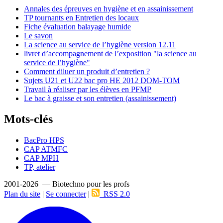
Annales des épreuves en hygiène et en assainissement
TP tournants en Entretien des locaux
Fiche évaluation balayage humide
Le savon
La science au service de l’hygiène version 12.11
livret d’accompagnement de l’exposition "la science au
service de l’hygiène"
Comment diluer un produit d’entretien ?
Sujets U21 et U22 bac pro HE 2012 DOM-TOM
Travail à réaliser par les élèves en PFMP
Le bac à graisse et son entretien (assainissement)
Mots-clés
BacPro HPS
CAP ATMFC
CAP MPH
TP, atelier
2001-2026 — Biotechno pour les profs
Plan du site
|
Se connecter
|
RSS 2.0