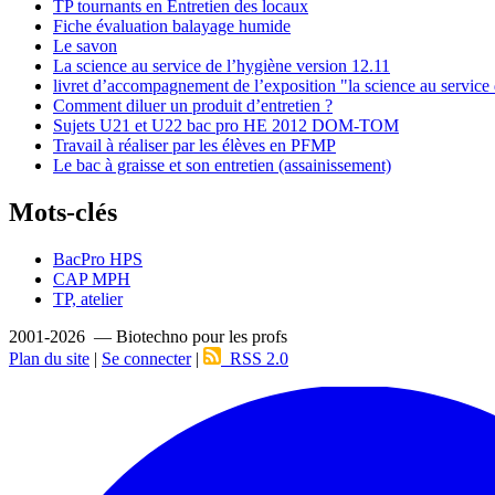
TP tournants en Entretien des locaux
Fiche évaluation balayage humide
Le savon
La science au service de l’hygiène version 12.11
livret d’accompagnement de l’exposition "la science au service
Comment diluer un produit d’entretien ?
Sujets U21 et U22 bac pro HE 2012 DOM-TOM
Travail à réaliser par les élèves en PFMP
Le bac à graisse et son entretien (assainissement)
Mots-clés
BacPro HPS
CAP MPH
TP, atelier
2001-2026 — Biotechno pour les profs
Plan du site
|
Se connecter
|
RSS 2.0