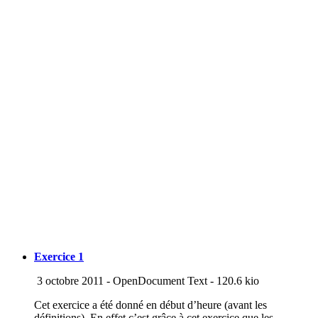
Exercice 1
3 octobre 2011
-
OpenDocument Text
-
120.6 kio
Cet exercice a été donné en début d’heure (avant les
définitions). En effet c’est grâce à cet exercice que les