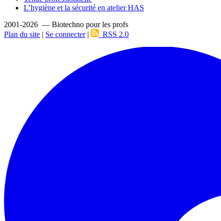
L’hygiène et la sécurité en atelier HAS
2001-2026 — Biotechno pour les profs
Plan du site
|
Se connecter
|
RSS 2.0