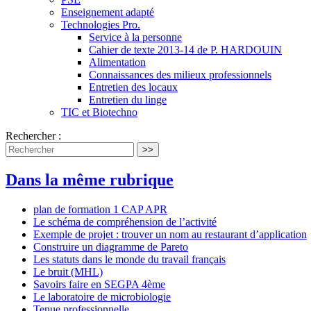
Enseignement adapté
Technologies Pro.
Service à la personne
Cahier de texte 2013-14 de P. HARDOUIN
Alimentation
Connaissances des milieux professionnels
Entretien des locaux
Entretien du linge
TIC et Biotechno
Rechercher :
>>
Dans la même rubrique
plan de formation 1 CAP APR
Le schéma de compréhension de l’activité
Exemple de projet : trouver un nom au restaurant d’application
Construire un diagramme de Pareto
Les statuts dans le monde du travail français
Le bruit (MHL)
Savoirs faire en SEGPA 4ème
Le laboratoire de microbiologie
Tenue professionnelle