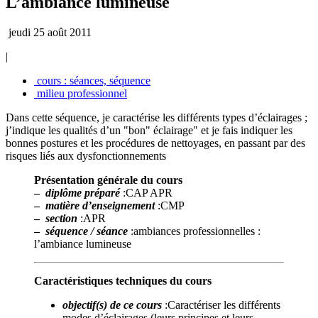
L’ambiance lumineuse
jeudi 25 août 2011
|
cours : séances, séquence
milieu professionnel
Dans cette séquence, je caractérise les différents types d’éclairages ;
j’indique les qualités d’un "bon" éclairage" et je fais indiquer les
bonnes postures et les procédures de nettoyages, en passant par des
risques liés aux dysfonctionnements
Présentation générale du cours
–
diplôme préparé
:CAP APR
–
matière d’enseignement
:CMP
–
section
:APR
–
séquence / séance
:ambiances professionnelles :
l’ambiance lumineuse
Caractéristiques techniques du cours
objectif(s) de ce cours
:Caractériser les différents
modes d’éclairages (leurs principes et leurs