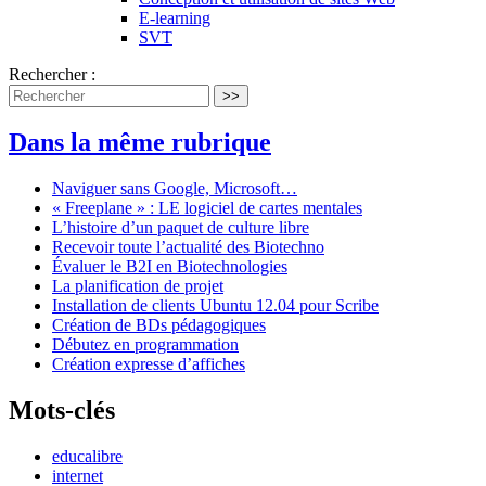
E-learning
SVT
Rechercher :
>>
Dans la même rubrique
Naviguer sans Google, Microsoft…
« Freeplane » : LE logiciel de cartes mentales
L’histoire d’un paquet de culture libre
Recevoir toute l’actualité des Biotechno
Évaluer le B2I en Biotechnologies
La planification de projet
Installation de clients Ubuntu 12.04 pour Scribe
Création de BDs pédagogiques
Débutez en programmation
Création expresse d’affiches
Mots-clés
educalibre
internet