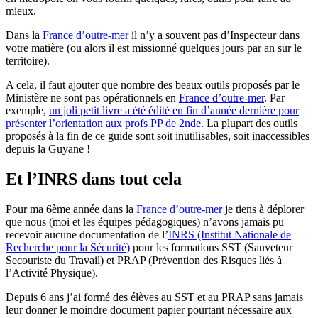
mieux.
Dans la
France d’outre-mer
il n’y a souvent pas d’Inspecteur dans
votre matière (ou alors il est missionné quelques jours par an sur le
territoire).
A cela, il faut ajouter que nombre des beaux outils proposés par le
Ministère ne sont pas opérationnels en
France d’outre-mer
. Par
exemple,
un joli petit livre a été édité en fin d’année dernière pour
présenter l’orientation aux profs PP de 2nde
. La plupart des outils
proposés à la fin de ce guide sont soit inutilisables, soit inaccessibles
depuis la Guyane !
Et l’INRS dans tout cela
Pour ma 6ème année dans la
France d’outre-mer
je tiens à déplorer
que nous (moi et les équipes pédagogiques) n’avons jamais pu
recevoir aucune documentation de l’
INRS (Institut Nationale de
Recherche pour la Sécurité)
pour les formations SST (Sauveteur
Secouriste du Travail) et PRAP (Prévention des Risques liés à
l’Activité Physique).
Depuis 6 ans j’ai formé des élèves au SST et au PRAP sans jamais
leur donner le moindre document papier pourtant nécessaire aux