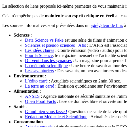
La sélection de liens proposée ici-même permettra de vous maintenir 
Cela n’empêche pas de
maintenir son esprit critique en éveil
au cas
Les sources informatives sont présentées dans un
agrégateur de flux
à 
Sciences
:
Data Science vs Fake
est une série de films d’animation c
Sciences et pseudo-sciences - Afis
: L’AFIS est l’associat
Les idées claires
: Courte émission (vidéo / audio) pour t
Pour la Science
, le magazine mensuel de l’actualité scient
Du vent dans les synapses
: Un magazine pour arpenter l’u
La méthode scientifique
: Une heure de savoir autour des s
Les savanturiers
: Des savants, un peu aventuriers ou des a
Environnement
:
L’édito carré
: Actualités scientifiques en 2min 30 sec.
La terre au carré
: Émission quotidienne sur l’environnem
Alimentation
:
ANSES
: Agence nationale de sécurité sanitaire de l’alim
Open Food Facts
: base de données libre et ouverte sur le
Santé
:
Grand bien vous fasse !
Questions de santé de la vie quot
Rédaction Médicale et Scientifique
: Actualités des soci
Consommation
Avis de rappels
: Avis de rappels de produits par la D