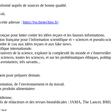
informé auprès de sources de bonne qualité.
 où.
cette adresse :
https://rss.biotechno.fr/
.
onçue pour lutter contre les idées reçues et les fausses informations.
ion française pour l’information scientifique et « sciences et pseudo-sci
ordre le cou aux idées reçues et aux fake news.
ifique internationale.
nivers de la science, explorer la complexité du monde et s’émerveiller 
ciences, toutes les sciences, et sur les problématiques éthiques, politiq
venturiers, très savants...
ent pour préparer demain.
entation, de l’environnement et du travail.
s produits alimentaires
idienne.
étés de rédacteurs et des revues biomédicales : JAMA, The Lancet, BMJ,
GCCRF