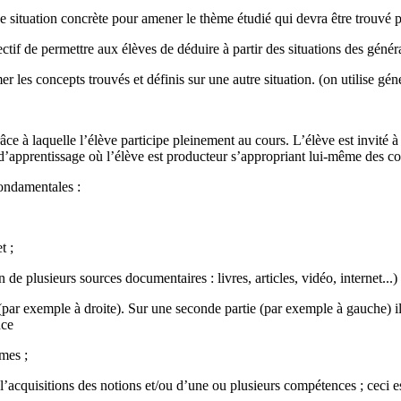
ne situation concrète pour amener le thème étudié qui devra être trouvé p
tif de permettre aux élèves de déduire à partir des situations des généra
mer les concepts trouvés et définis sur une autre situation. (on utilise g
e à laquelle l’élève participe pleinement au cours. L’élève est invité à
s d’apprentissage où l’élève est producteur s’appropriant lui-même des 
fondamentales :
t ;
n de plusieurs sources documentaires : livres, articles, vidéo, internet...) 
par exemple à droite). Sur une seconde partie (par exemple à gauche) il fau
nce
mes ;
l’acquisitions des notions et/ou d’une ou plusieurs compétences ; ceci est