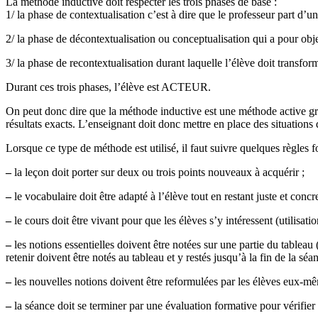
La méthode inductive doit respecter les trois phases de base :
1/ la phase de contextualisation c’est à dire que le professeur part d’u
2/ la phase de décontextualisation ou conceptualisation qui a pour objec
3/ la phase de recontextualisation durant laquelle l’élève doit transfor
Durant ces trois phases, l’élève est ACTEUR.
On peut donc dire que la méthode inductive est une méthode active grâc
résultats exacts. L’enseignant doit donc mettre en place des situation
Lorsque ce type de méthode est utilisé, il faut suivre quelques règles 
–
la leçon doit porter sur deux ou trois points nouveaux à acquérir ;
–
le vocabulaire doit être adapté à l’élève tout en restant juste et concre
–
le cours doit être vivant pour que les élèves s’y intéressent (utilisatio
–
les notions essentielles doivent être notées sur une partie du tableau (
retenir doivent être notés au tableau et y restés jusqu’à la fin de la séa
–
les nouvelles notions doivent être reformulées par les élèves eux-mê
–
la séance doit se terminer par une évaluation formative pour vérifier 