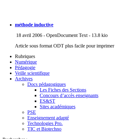
méthode inductive
18 avril 2006
-
OpenDocument Text
-
13.8 kio
Article sous format ODT plus facile pour imprimer
Rubriques
Numérique
Pédagogie
Veille scientifique
Archives
Docs pédagogiques
Les Fiches des Sections
Concours d’accès enseignants
ES&ST
Sites académiques
PSE
Enseignement adapté
Technologies Pro.
TIC et Biotechno