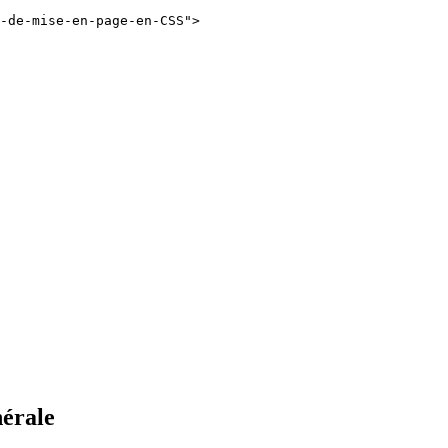
-de-mise-en-page-en-CSS">

nérale