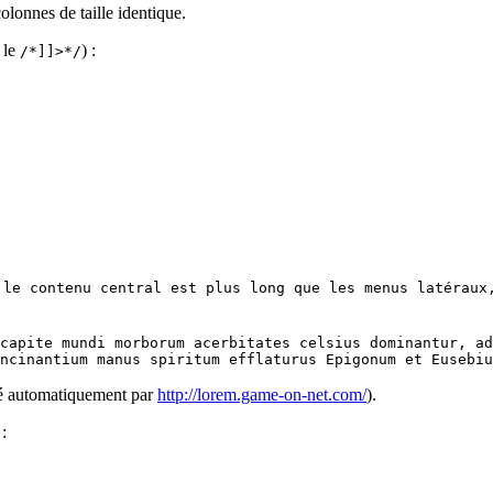
olonnes de taille identique.
 le
) :
/*]]>*/
 le contenu central est plus long que les menus latéraux
capite mundi morborum acerbitates celsius dominantur, ad
ncinantium manus spiritum efflaturus Epigonum et Eusebiu
éré automatiquement par
http://lorem.game-on-net.com/
).
: