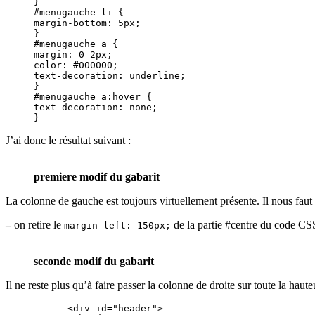
}

#menugauche li {

margin-bottom: 5px;

}

#menugauche a {

margin: 0 2px;

color: #000000;

text-decoration: underline;

}

#menugauche a:hover {

text-decoration: none;

}
J’ai donc le résultat suivant :
premiere modif du gabarit
La colonne de gauche est toujours virtuellement présente. Il nous faut
–
on retire le
de la partie #centre du code CSS e
margin-left: 150px;
seconde modif du gabarit
Il ne reste plus qu’à faire passer la colonne de droite sur toute la ha
      <div id="header">
