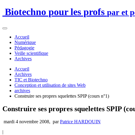
Biotechno pour les profs
par et 
Accueil
Numérique
Pédagogie
Veille scientifique
Archives
Accueil
Archives
TIC et Biotechno
Conception et utilisation de sites Web
archives
Construire ses propres squelettes SPIP (cours n°1)
Construire ses propres squelettes SPIP (co
mardi 4 novembre 2008
,
par
Patrice HARDOUIN
|