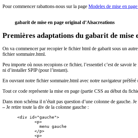
Pour commencer rabattons-nous sur la page
Modeles de mise en pag
gabarit de mise en page original d’Alsacreations
Premières adaptations du gabarit de mise e
On va commencer par recopier le fichier html de gabarit sous un autr
fichier sommaire.html.
Peu importe où nous recopions ce fichier, l’essentiel c’est de savoir l
ni d’installer SPIP (pour l’instant).
En ouvrant notre fichier sommaire.html avec notre navigateur préféré
Tout ce code représente la mise en page (partie CSS au début du fich
Dans mon schéma il n’était pas question d’une colonne de gauche. Je
–
Je retire toute la div de la colonne gauche :
 <div id="gauche">

        <p>

          menu gauche

        </p>

        <p>
