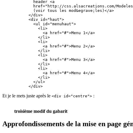
        header <a

        href="http://css.alsacreations.com/Modeles
        (voir tous les mod&egrave;les)</a>

      </div>

      <div id="haut">

        <ul id="menuhaut">

          <li>

            <a href="#">Menu 1</a>

          </li>

          <li>

            <a href="#">Menu 2</a>

          </li>

          <li>

            <a href="#">Menu 3</a>

          </li>

          <li>

            <a href="#">Menu 4</a>

          </li>

        </ul>

      </div>
Et je le mets juste après le
:
<div id="centre">
troisième modif du gabarit
Approfondissements de la mise en page gé