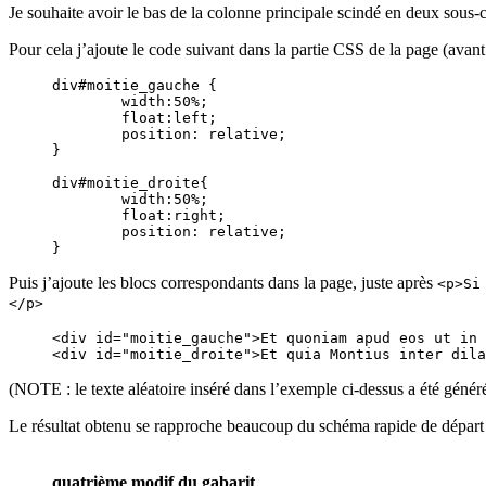
Je souhaite avoir le bas de la colonne principale scindé en deux sous-c
Pour cela j’ajoute le code suivant dans la partie CSS de la page (avant
div#moitie_gauche {

	width:50%;

	float:left;

	position: relative;

}

div#moitie_droite{

	width:50%;

	float:right;

	position: relative;

}		
Puis j’ajoute les blocs correspondants dans la page, juste après
<p>Si
</p>
<div id="moitie_gauche">Et quoniam apud eos ut in 
<div id="moitie_droite">Et quia Montius inter dila
(NOTE : le texte aléatoire inséré dans l’exemple ci-dessus a été gén
Le résultat obtenu se rapproche beaucoup du schéma rapide de départ 
quatrième modif du gabarit