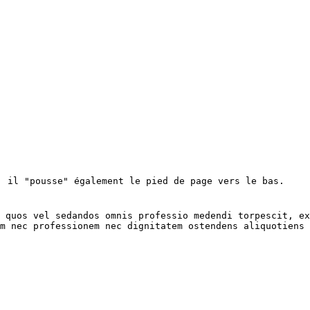
, il "pousse" également le pied de page vers le bas.
 quos vel sedandos omnis professio medendi torpescit, ex
m nec professionem nec dignitatem ostendens aliquotiens 