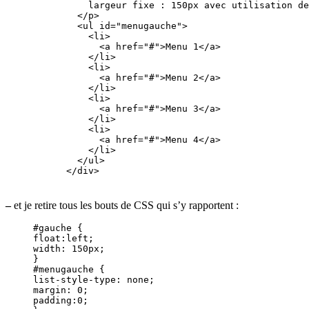
          largeur fixe : 150px avec utilisation de
        </p>

        <ul id="menugauche">

          <li>

            <a href="#">Menu 1</a>

          </li>

          <li>

            <a href="#">Menu 2</a>

          </li>

          <li>

            <a href="#">Menu 3</a>

          </li>

          <li>

            <a href="#">Menu 4</a>

          </li>

        </ul>

      </div>
–
et je retire tous les bouts de CSS qui s’y rapportent :
#gauche {

float:left;

width: 150px;

}

#menugauche {

list-style-type: none;

margin: 0;

padding:0;
