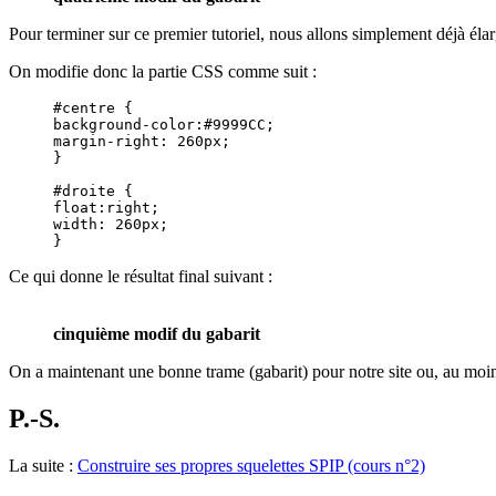
Pour terminer sur ce premier tutoriel, nous allons simplement déjà éla
On modifie donc la partie CSS comme suit :
#centre {

background-color:#9999CC;

margin-right: 260px;

}

#droite {

float:right;

width: 260px;

}
Ce qui donne le résultat final suivant :
cinquième modif du gabarit
On a maintenant une bonne trame (gabarit) pour notre site ou, au moin
P.-S.
La suite :
Construire ses propres squelettes SPIP (cours n°2)