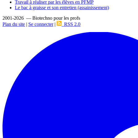
Travail à réaliser par les élèves en PFMP
Le bac à graisse et son entretien (assainissement)
2001-2026 — Biotechno pour les profs
Plan du site
|
Se connecter
|
RSS 2.0