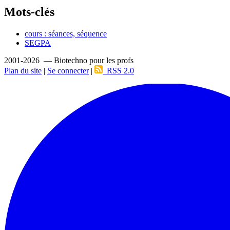
Mots-clés
cours : séances, séquence
SEGPA
2001-2026 — Biotechno pour les profs
Plan du site
|
Se connecter
|
RSS 2.0