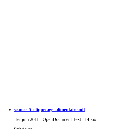
seance_5_etiquetage_alimentaire.odt
1er juin 2011
-
OpenDocument Text
-
14 kio