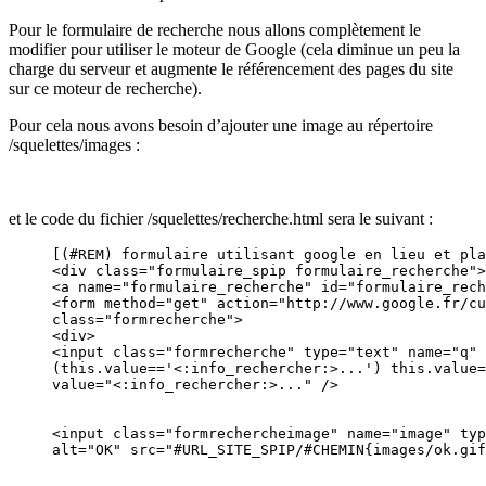
Pour le formulaire de recherche nous allons complètement le
modifier pour utiliser le moteur de Google (cela diminue un peu la
charge du serveur et augmente le référencement des pages du site
sur ce moteur de recherche).
Pour cela nous avons besoin d’ajouter une image au répertoire
/squelettes/images :
et le code du fichier /squelettes/recherche.html sera le suivant :
[(#REM) formulaire utilisant google en lieu et pla
<div class="formulaire_spip formulaire_recherche">

<a name="formulaire_recherche" id="formulaire_rech
<form method="get" action="http://www.google.fr/cu
class="formrecherche">

<div>

<input class="formrecherche" type="text" name="q" 
(this.value=='<:info_rechercher:>...') this.value=
value="<:info_rechercher:>..." />

<input class="formrechercheimage" name="image" typ
alt="OK" src="#URL_SITE_SPIP/#CHEMIN{images/ok.gif