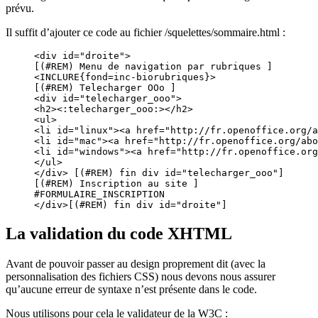
prévu.
Il suffit d’ajouter ce code au fichier /squelettes/sommaire.html :
<div id="droite">

[(#REM) Menu de navigation par rubriques ]

<INCLURE{fond=inc-biorubriques}>

[(#REM) Telecharger OOo ]

<div id="telecharger_ooo">

<h2><:telecharger_ooo:></h2>

<ul>

<li id="linux"><a href="http://fr.openoffice.org/a
<li id="mac"><a href="http://fr.openoffice.org/abo
<li id="windows"><a href="http://fr.openoffice.org
</ul>

</div> [(#REM) fin div id="telecharger_ooo"]

[(#REM) Inscription au site ]

#FORMULAIRE_INSCRIPTION

</div>[(#REM) fin div id="droite"]
La validation du code XHTML
Avant de pouvoir passer au design proprement dit (avec la
personnalisation des fichiers CSS) nous devons nous assurer
qu’aucune erreur de syntaxe n’est présente dans le code.
Nous utilisons pour cela le validateur de la W3C :