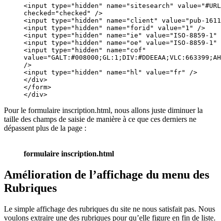
<input type="hidden" name="sitesearch" value="#URL
checked="checked" />

<input type="hidden" name="client" value="pub-1611
<input type="hidden" name="forid" value="1" />

<input type="hidden" name="ie" value="ISO-8859-1" 
<input type="hidden" name="oe" value="ISO-8859-1" 
<input type="hidden" name="cof"

value="GALT:#008000;GL:1;DIV:#DDEEAA;VLC:663399;AH
/>

<input type="hidden" name="hl" value="fr" />

</div>

</form>

</div>
Pour le formulaire inscription.html, nous allons juste diminuer la
taille des champs de saisie de manière à ce que ces derniers ne
dépassent plus de la page :
formulaire inscription.html
Amélioration de l’affichage du menu des
Rubriques
Le simple affichage des rubriques du site ne nous satisfait pas. Nous
voulons extraire une des rubriques pour qu’elle figure en fin de liste.