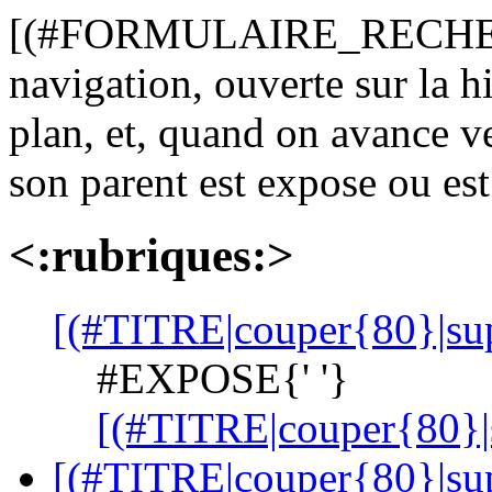
[(#FORMULAIRE_RECHERC
navigation, ouverte sur la h
plan, et, quand on avance ve
son parent est expose ou est 
<:rubriques:>
[(#TITRE|couper{80}|su
#EXPOSE{' '}
[(#TITRE|couper{80}|
[(#TITRE|couper{80}|su