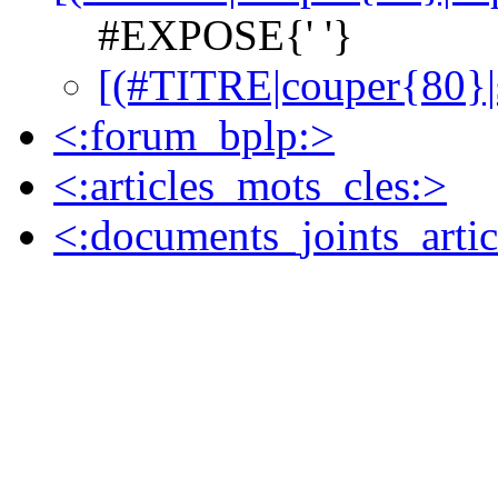
#EXPOSE{' '}
[(#TITRE|couper{80}|
<:forum_bplp:>
<:articles_mots_cles:>
<:documents_joints_artic