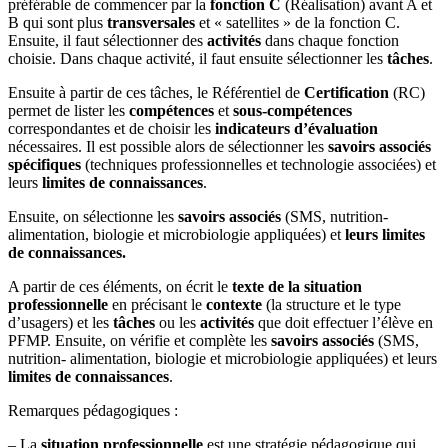
préférable de commencer par la
fonction C
(Réalisation) avant A et
B qui sont plus
transversales
et « satellites » de la fonction C.
Ensuite, il faut sélectionner des
activités
dans chaque fonction
choisie. Dans chaque activité, il faut ensuite sélectionner les
tâches
.
Ensuite à partir de ces tâches, le Référentiel de
Certification
(RC)
permet de lister les
compétences
et
sous-compétences
correspondantes et de choisir les
indicateurs d’évaluation
nécessaires. Il est possible alors de sélectionner les
savoirs associés
spécifiques
(techniques professionnelles et technologie associées) et
leurs
limites de connaissances
.
Ensuite, on sélectionne les
savoirs associés
(SMS, nutrition-
alimentation, biologie et microbiologie appliquées) et
leurs limites
de connaissances.
A partir de ces éléments, on écrit le
texte de la situation
professionnelle
en précisant le
contexte
(la structure et le type
d’usagers) et les
tâches
ou les
activités
que doit effectuer l’élève en
PFMP. Ensuite, on vérifie et complète les
savoirs associés
(SMS,
nutrition- alimentation, biologie et microbiologie appliquées) et leurs
limites de connaissances
.
Remarques pédagogiques :
– La
situation professionnelle
est une stratégie pédagogique qui