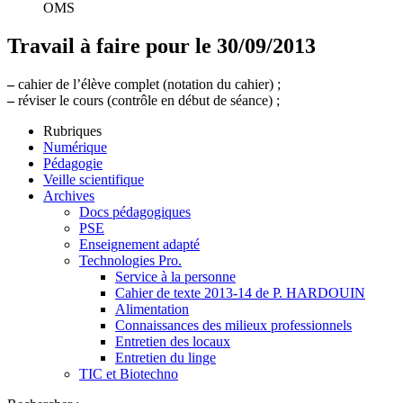
OMS
Travail à faire pour le 30/09/2013
–
cahier de l’élève complet (notation du cahier) ;
–
réviser le cours (contrôle en début de séance) ;
Rubriques
Numérique
Pédagogie
Veille scientifique
Archives
Docs pédagogiques
PSE
Enseignement adapté
Technologies Pro.
Service à la personne
Cahier de texte 2013-14 de P. HARDOUIN
Alimentation
Connaissances des milieux professionnels
Entretien des locaux
Entretien du linge
TIC et Biotechno