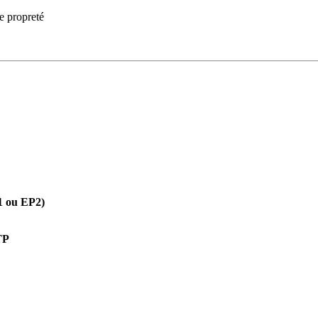
e propreté
P1 ou EP2)
TP