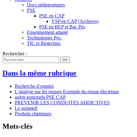
Docs pédagogiques
PSE
PSE en CAP
VSP en CAP (Archives)
PSE en BEP et Bac Pro
Enseignement adapté
Technologies Pro.
TIC et Biotechno
Rechercher :
>>
Dans la même rubrique
Recherche d’emploi
L’analyse par les risques Exemple du risque électrique
sujets ponctuels PSE CAP
PREVENIR LES CONDUITES ADDICTIVES
Le sommeil
Produits chimiques
Mots-clés