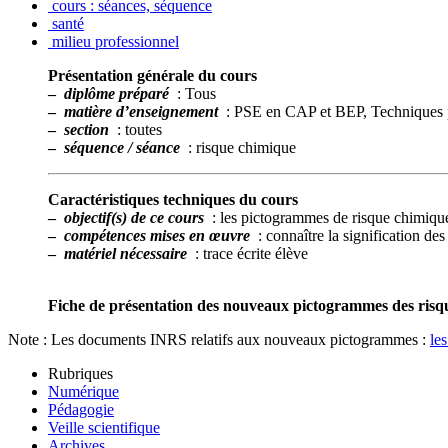
cours : séances, séquence
santé
milieu professionnel
Présentation générale du cours
–
diplôme préparé
: Tous
–
matière d’enseignement
: PSE en CAP et BEP, Techniques p
–
section
: toutes
–
séquence / séance
: risque chimique
Caractéristiques techniques du cours
–
objectif(s) de ce cours
: les pictogrammes de risque chimiqu
–
compétences mises en œuvre
: connaître la signification d
–
matériel nécessaire
: trace écrite élève
Fiche de présentation des nouveaux pictogrammes des risq
Note : Les documents INRS relatifs aux nouveaux pictogrammes :
le
Rubriques
Numérique
Pédagogie
Veille scientifique
Archives