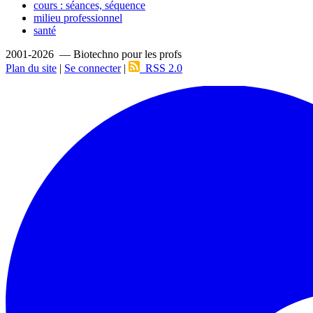
cours : séances, séquence
milieu professionnel
santé
2001-2026 — Biotechno pour les profs
Plan du site
|
Se connecter
|
RSS 2.0