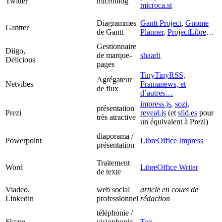
Twitter
microblog
microca.st
Diagrammes
Gantt Project
,
Gnome
Gantter
de Gantt
Planner
,
ProjectLibre
…
Gestionnaire
Diigo,
de marque-
shaarli
Delicious
pages
TinyTinyRSS,
Agrégateur
Netvibes
Framanews, et
de flux
d’autres…
impress.js
,
sozi
,
présentation
Prezi
reveal.js
(et
slid.es
pour
très atractive
un équivalent à Prezi)
diaporama /
Powerpoint
LibreOffice Impress
présentation
Traitement
Word
LibreOffice Writer
de texte
Viadeo,
web social
article en cours de
Linkedin
professionnel
rédaction
téléphonie /
Skype
visiophonie
Tox