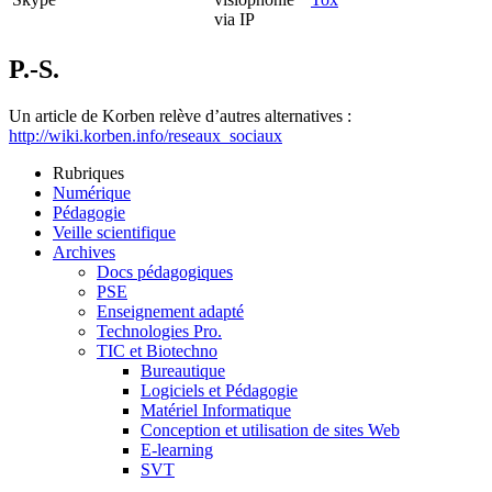
via IP
P.-S.
Un article de Korben relève d’autres alternatives :
http://wiki.korben.info/reseaux_sociaux
Rubriques
Numérique
Pédagogie
Veille scientifique
Archives
Docs pédagogiques
PSE
Enseignement adapté
Technologies Pro.
TIC et Biotechno
Bureautique
Logiciels et Pédagogie
Matériel Informatique
Conception et utilisation de sites Web
E-learning
SVT