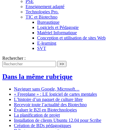
PSE
Enseignement adapté
Technologies Pro.
TIC et Biotechno
Bureautique
Logiciels et Pédagogie
Matériel Informatique
Conception et utilisation de sites Web
E-learning
SVT
Rechercher :
>>
Dans la même rubrique
Naviguer sans Google, Microsoft…
« Freeplane » : LE logiciel de cartes mentales
L’histoire d’un paquet de culture libre
Recevoir toute l’actualité des Biotechno
Évaluer le B2I en Biotechnologies
La planification de projet
Installation de clients Ubuntu 12.04 pour Scribe
Création de BDs pédagogiques