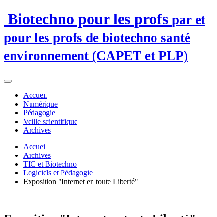
Biotechno pour les profs
par et
pour les profs de biotechno santé
environnement (CAPET et PLP)
Accueil
Numérique
Pédagogie
Veille scientifique
Archives
Accueil
Archives
TIC et Biotechno
Logiciels et Pédagogie
Exposition "Internet en toute Liberté"