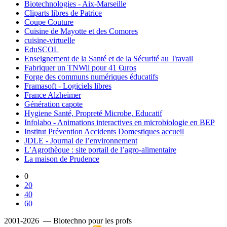
Biotechnologies - Aix-Marseille
Cliparts libres de Patrice
Coupe Couture
Cuisine de Mayotte et des Comores
cuisine-virtuelle
EduSCOL
Enseignement de la Santé et de la Sécurité au Travail
Fabriquer un TNWii pour 41 €uros
Forge des communs numériques éducatifs
Framasoft - Logiciels libres
France Alzheimer
Génération capote
Hygiene Santé, Propreté Microbe, Educatif
Infolabo - Animations interactives en microbiologie en BEP
Institut Prévention Accidents Domestiques accueil
JDLE - Journal de l’environnement
L’Agrothèque : site portail de l’agro-alimentaire
La maison de Prudence
0
20
40
60
2001-2026 — Biotechno pour les profs