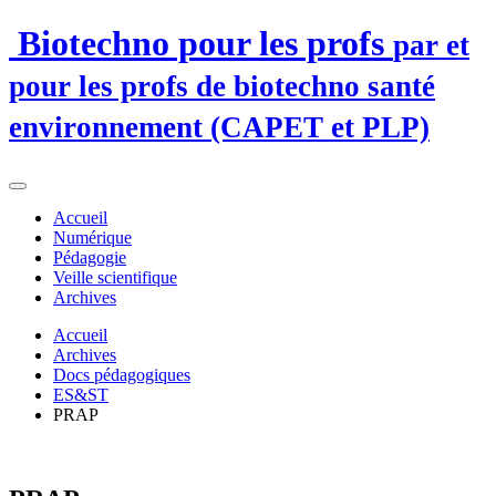
Biotechno pour les profs
par et
pour les profs de biotechno santé
environnement (CAPET et PLP)
Accueil
Numérique
Pédagogie
Veille scientifique
Archives
Accueil
Archives
Docs pédagogiques
ES&ST
PRAP