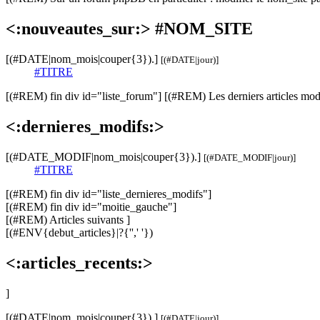
<:nouveautes_sur:> #NOM_SITE
[(#DATE|nom_mois|couper{3}).]
[(#DATE|jour)]
#TITRE
[(#REM) fin div id="liste_forum"]
[(#REM) Les derniers articles modi
<:dernieres_modifs:>
[(#DATE_MODIF|nom_mois|couper{3}).]
[(#DATE_MODIF|jour)]
#TITRE
[(#REM) fin div id="liste_dernieres_modifs"]
[(#REM) fin div id="moitie_gauche"]
[(#REM) Articles suivants ]
[(#ENV{debut_articles}|?{'',' '})
<:articles_recents:>
]
[(#DATE|nom_mois|couper{3}).]
[(#DATE|jour)]