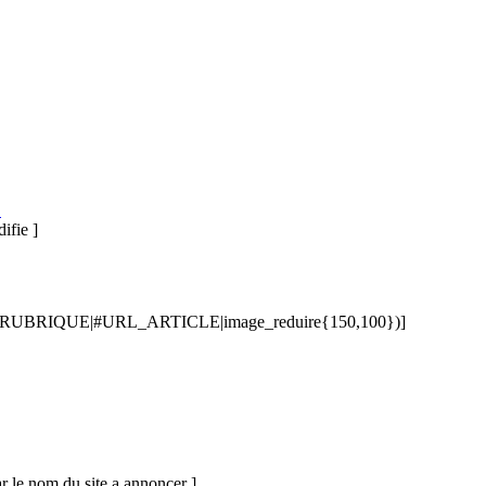
E
ifie ]
BRIQUE|#URL_ARTICLE|image_reduire{150,100})]
 le nom du site a annoncer ]