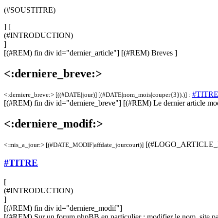
(#SOUSTITRE)
] [
(#INTRODUCTION)
]
[(#REM) fin div id="dernier_article"]
[(#REM) Breves ]
<:derniere_breve:>
#TITR
<:derniere_breve:> [((#DATE|jour)] [(#DATE|nom_mois|couper{3}).)] :
[(#REM) fin div id="derniere_breve"]
[(#REM) Le dernier article mod
<:derniere_modif:>
[(#LOGO_ARTICLE_RU
<:mis_a_jour:> [(#DATE_MODIF|affdate_jourcourt)]
#TITRE
[
(#INTRODUCTION)
]
[(#REM) fin div id="derniere_modif"]
[(#REM) Sur un forum phpBB en particulier : modifier le nom_site par